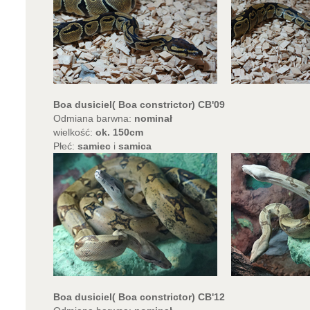
Boa dusiciel( Boa constrictor) CB'09
Odmiana barwna:
nominał
wielkość:
ok. 150cm
Płeć:
samiec
i
samica
Boa dusiciel( Boa constrictor) CB'12