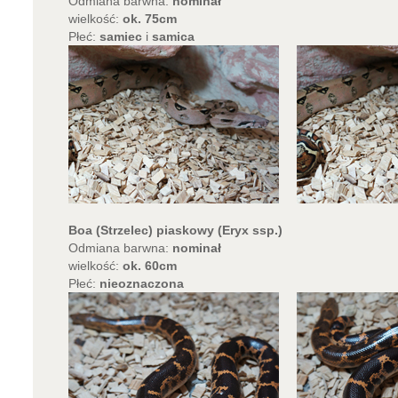
Odmiana barwna:
nominał
wielkość:
ok. 75cm
Płeć:
samiec
i
samica
Boa (Strzelec) piaskowy (Eryx ssp.)
Odmiana barwna:
nominał
wielkość:
ok. 60cm
Płeć:
nieoznaczona