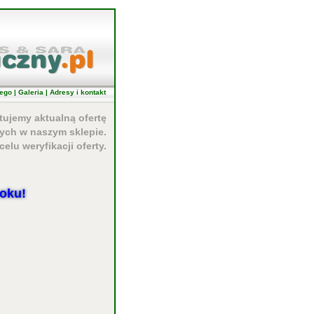
ego
|
Galeria
|
Adresy i kontakt
ntujemy aktualną ofertę
ych w naszym sklepie.
elu weryfikacji oferty.
oku!