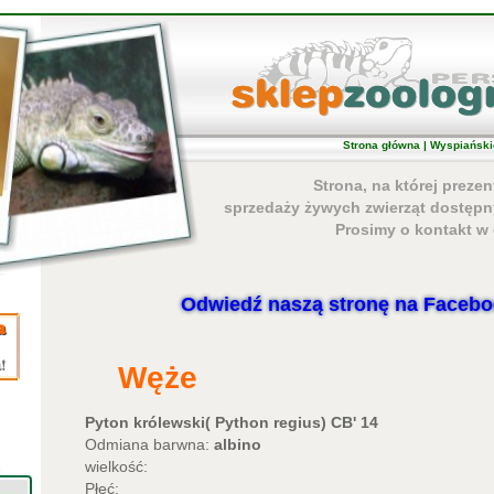
Strona główna
|
Wyspiański
Strona, na której preze
sprzedaży żywych zwierząt dostępn
Prosimy o kontakt w c
Odwiedź naszą stronę na Facebo
Węże
Pyton królewski( Python regius) CB' 14
Odmiana barwna:
albino
wielkość:
Płeć: