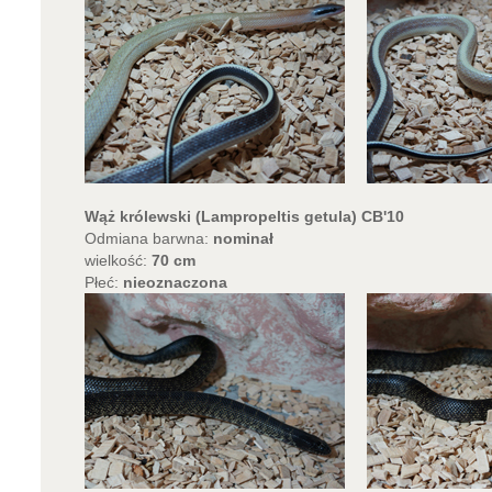
Wąż królewski (Lampropeltis getula) CB'10
Odmiana barwna:
nominał
wielkość:
70 cm
Płeć:
nieoznaczona