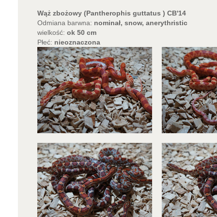
Wąż zbożowy (Pantherophis guttatus ) CB'14
Odmiana barwna:
nominał, snow, anerythristic
wielkość:
ok 50 cm
Płeć:
nieoznaczona