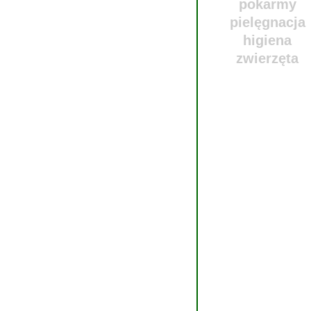
pokarmy
pielęgnacja
higiena
zwierzęta