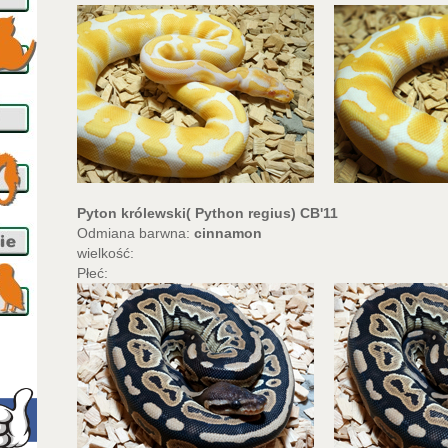
Pyton królewski( Python regius) CB'11
Odmiana barwna:
cinnamon
wielkość:
Płeć: